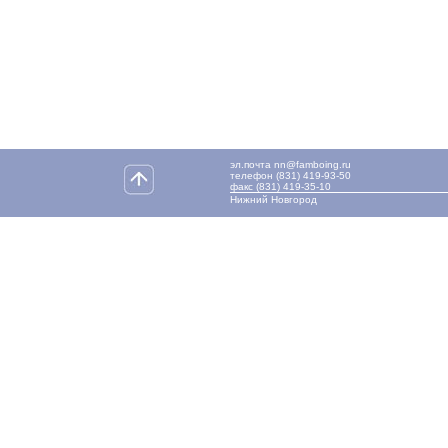
эл.почта nn@famboing.ru
телефон (831) 419-93-50
факс (831) 419-35-10
Нижний Новгород