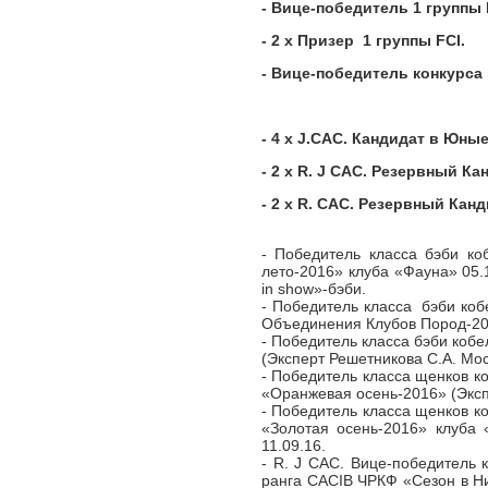
- Вице-победитель 1 группы
- 2 х Призер
1 группы
FCI.
- Вице-победитель конкурса
- 4 х J.CAC. Кандидат в Юн
- 2 х R. J CAC. Резервный 
- 2 х R. CAC. Резервный Кан
- Победитель класса бэби к
лето-2016» клуба «Фауна» 05.1
in show»-бэби.
- Победитель класса бэби коб
Объединения Клубов Пород-201
- Победитель класса бэби коб
(Эксперт Решетникова С.А. Мос
- Победитель класса щенков к
«Оранжевая осень-2016» (Экс
- Победитель класса щенков к
«Золотая осень-2016» клуба 
11.09.16.
- R. J CAC. Вице-победитель 
ранга САСIB ЧРКФ «Сезон в Ни