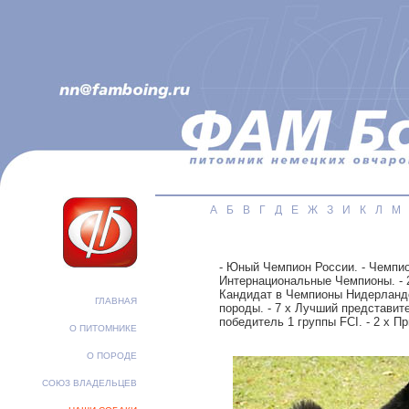
А
Б
В
Г
Д
Е
Ж
З
И
К
Л
М
- Юный Чемпион России. - Чемпио
Интернациональные Чемпионы. - 
Кандидат в Чемпионы Нидерландов
ГЛАВНАЯ
породы. - 7 х Лучший представите
победитель 1 группы FCI. - 2 х П
О ПИТОМНИКЕ
О ПОРОДЕ
СОЮЗ ВЛАДЕЛЬЦЕВ