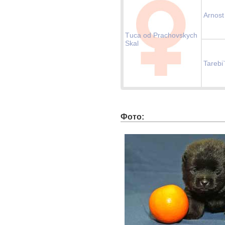
Arnost
Тuca od Prachovskych
Skal
Tarebi
Фото: