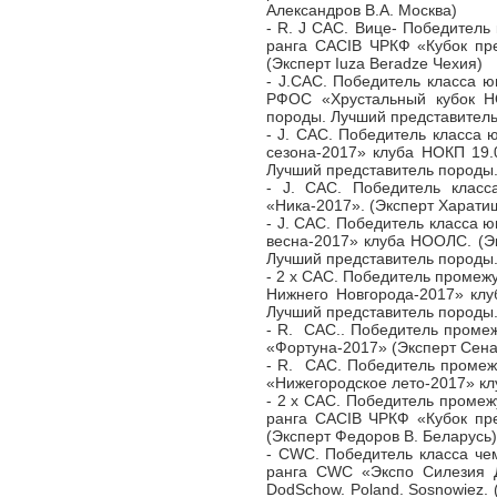
Александров В.А. Москва)
- R. J CAC. Вице- Победитель
ранга САСIB ЧРКФ «Кубок пре
(Эксперт Iuza Beradze Чехия)
- J.CAC. Победитель класса ю
РФОС «Хрустальный кубок Н
породы. Лучший представитель
- J. CAC. Победитель класса
сезона-2017» клуба НОКП 19.
Лучший представитель породы. 
- J. CAC. Победитель клас
«Ника-2017». (Эксперт Харати
- J. CAC. Победитель класса 
весна-2017» клуба НООЛС. (Э
Лучший представитель породы. 
- 2 х САС. Победитель промеж
Нижнего Новгорода-2017» клу
Лучший представитель породы
- R. CAC.. Победитель проме
«Фортуна-2017» (Эксперт Сена
- R. CAC. Победитель промеж
«Нижегородское лето-2017» клу
- 2 х САС. Победитель промеж
ранга САСIB ЧРКФ «Кубок пре
(Эксперт Федоров В. Беларусь)
- CWC. Победитель класса че
ранга CWC «Экспо Силезия Д
DodSchow. Poland. Sosnowiez. 