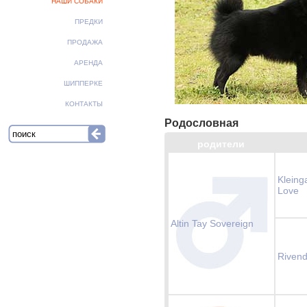
НАШИ СОБАКИ
ПРЕДКИ
ПРОДАЖА
АРЕНДА
ШИППЕРКЕ
КОНТАКТЫ
Родословная
родители
Kleing
Love
Altin Tay Sovereign
Rivend