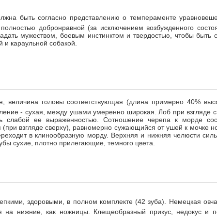
олжна быть согласно представлению о темпераменте уравновеше
 полностью добронравной (за исключением возбужденного состоя
адать мужеством, боевым инстинктом и твердостью, чтобы быть 
й и караульной собакой.
я, величина головы соответствующая (длина примерно 40% высо
ление - сухая, между ушами умеренно широкая. Лоб при взгляде сп
ь слабой ее выраженностью. Сотношение черепа к морде сос
п (при взгляде сверху), равномерно сужающийся от ушей к мочке н
реходит в клинообразную морду. Верхняя и нижняя челюсти силь
убы сухие, плотно прилегающие, темного цвета.
пкими, здоровыми, в полном комплекте (42 зуба). Немецкая овча
 на нижние, как ножницы. Клещеобразный прикус, недокус и п