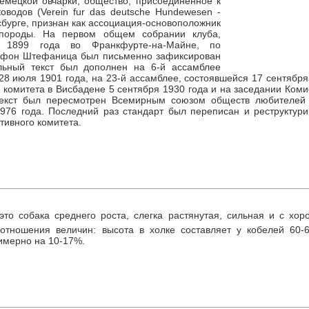
емецкой овчарки, общество, присоединенное к
водов (Verein fur das deutsche Hundewesen -
сбурге, признан как ассоциация-основоположник
 породы. На первом общем собрании клуба,
 1899 года во Франкфурте-на-Майне, по
 фон Штефаница был письменно зафиксирован
льный текст был дополнен на 6-й ассамблее
28 июля 1901 года, на 23-й ассамблее, состоявшейся 17 сентября
о комитета в Висбадене 5 сентября 1930 года и на заседании Ком
текст был пересмотрен Всемирным союзом обществ любителей
976 года. Последний раз стандарт был переписан и реструктур
тивного комитета.
это собака среднего роста, слегка растянутая, сильная и с хор
отношения величин: высота в холке составляет у кобелей 60-6
римерно на 10-17%.