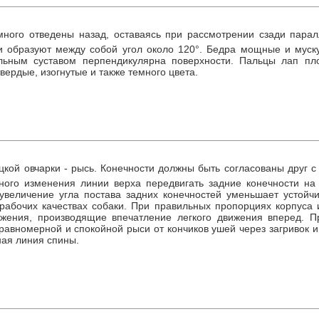
много отведены назад, оставаясь при рассмотрении сзади пара
 образуют между собой угол около 120°. Бедра мощные и муску
льным суставом перпендикулярна поверхности. Пальцы лап пло
твердые, изогнутые и также темного цвета.
кой овчарки - рысь. Конечности должны быть согласованы друг с
ного изменения линии верха передвигать задние конечности на 
увеличение угла постава задних конечностей уменьшает устойчи
 рабочих качествах собаки. При правильных пропорциях корпуса
жения, производящие впечатление легкого движения вперед. П
равномерной и спокойной рыси от кончиков ушей через загривок и 
ая линия спины.