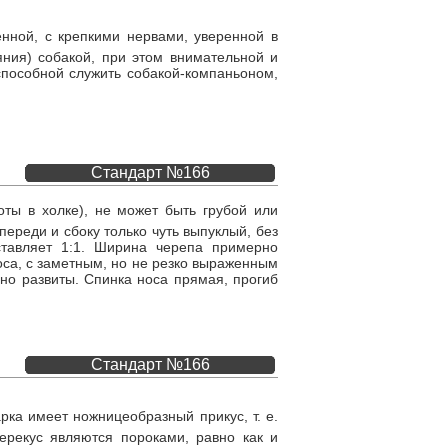
нной, с крепкими нервами, уверенной в
ния) собакой, при этом внимательной и
способной служить собакой-компаньоном,
Стандарт №166
ты в холке), не может быть грубой или
ереди и сбоку только чуть выпуклый, без
тавляет 1:1. Ширина черепа примерно
оса, с заметным, но не резко выраженным
но развиты. Спинка носа прямая, прогиб
Стандарт №166
рка имеет ножницеобразный прикус, т. е.
ерекус являются пороками, равно как и