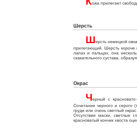
К
ожа прилегает свободн
Шерсть
Ш
ерсть немецкой овча
прилегающий. Шерсть короче н
лапах и пальцах; она нескол
скакательного сустава, образ
Окрас
Ч
ерный с красновато
Сочетание черного и серого 
груди или очень светлый окра
Отсутствие маски, светлые г
красноватый кончик хвоста оце