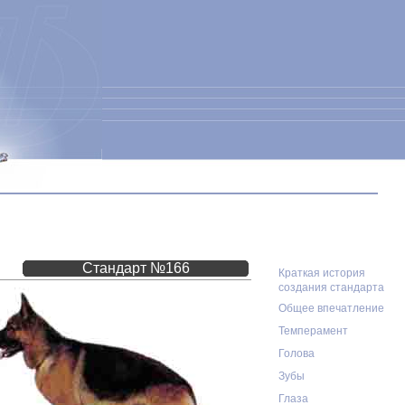
Стандарт №166
Краткая история
создания стандарта
Общее впечатление
Темперамент
Голова
Зубы
Глаза