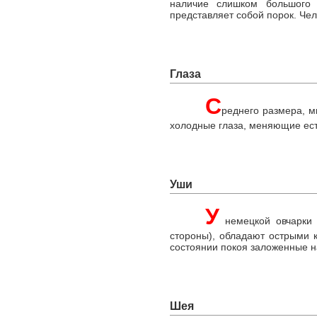
наличие слишком большого 
представляет собой порок. Че
Глаза
С
реднего размера, м
холодные глаза, меняющие ест
Уши
У
немецкой овчарки 
стороны), обладают острыми 
состоянии покоя заложенные н
Шея