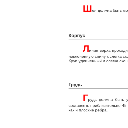
Ш
ея должна быть мо
Корпус
Л
иния верха проходи
наклоненную спину к слегка с
Круп удлиненный и слегка скош
Грудь
Г
рудь должна быть у
составлять приблизительно 45
как и плоские ребра.