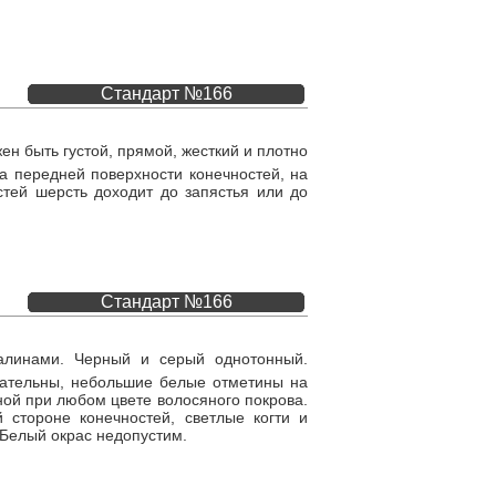
Стандарт №166
ен быть густой, прямой, жесткий и плотно
а передней поверхности конечностей, на
стей шерсть доходит до запястья или до
Стандарт №166
палинами. Черный и серый однотонный.
елательны, небольшие белые отметины на
ной при любом цвете волосяного покрова.
 стороне конечностей, светлые когти и
 Белый окрас недопустим.