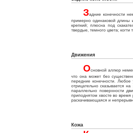
З
адние конечности не
примерно одинаковой длины и
крепкий; плюсна под скакате
твердые, темного цвета; когти 
Движения
О
сновной аллюр немец
что она может без существен
передние конечности. Любое 
отрицательно сказывается на
параллельно поверхности дви
приподнятом хвосте во время 
раскачивающаяся и непрерывн
Кожа