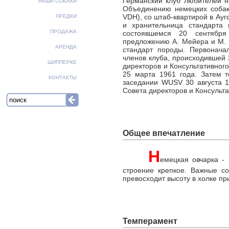
Германский клуб любителей н
НАШИ СОБАКИ
Объединению немецких собако
VDH), со штаб-квартирой в Ауг
ПРЕДКИ
и хранительница стандарта
ПРОДАЖА
состоявшемся 20 сентября
предложению А. Мейера и М.
АРЕНДА
стандарт породы. Первонача
членов клуба, происходившей 
ШИППЕРКЕ
директоров и Консультативног
25 марта 1961 года. Затем 
КОНТАКТЫ
заседании WUSV 30 августа 1
Совета директоров и Консульта
Общее впечатление
Н
емецкая овчарка - 
строение крепкое. Важные со
превосходит высоту в холке п
Темперамент