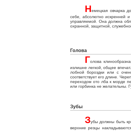
Н
емецкая овчарка д
себе, абсолютно искренней и
управляемой. Она должна обл
охранной, защитной, служебно
Голова
Г
олова клинообразна
излишне легкой, общее впечат
лобной бороздки или с очен
соответствует его длине. Чере
переходом ото лба к морде пе
или горбинка не желательны. Г
Зубы
З
убы должны быть кре
верхние резцы накладываются