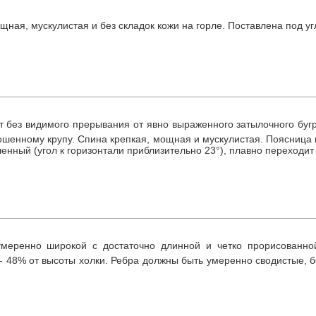
щная, мускулистая и без складок кожи на горле. Поставлена под уг
т без видимого прерывания от явно выраженного затылочного бугр
кошенному крупу. Спина крепкая, мощная и мускулистая. Поясница 
енный (угол к горизонтали приблизительно 23°), плавно переходит
меренно широкой с достаточно длинной и четко прорисованной
 - 48% от высоты холки. Ребра должны быть умеренно сводистые, б