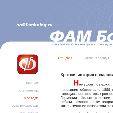
Стандарт
История породы
Краткая история создани
Н
ГЛАВНАЯ
емецкая овчарка,
основания общества в 1899 г
О ПИТОМНИКЕ
скрещивания некоторых разно
Германии. Целью селекции 
О ПОРОДЕ
собаки - именно в этом напра
как физические показатели, та
СОЮЗ ВЛАДЕЛЬЦЕВ