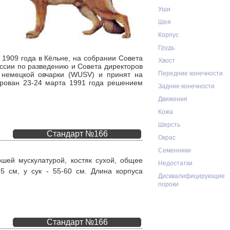
Уши
Шея
Корпус
Грудь
 1909 года в Кёльне, на собрании Совета
Хвост
иссии по разведению и Совета директоров
Передние конечности
 немецкой овчарки (WUSV) и принят на
ирован 23-24 марта 1991 года решением
Задние конечности
Движения
Кожа
Шерсть
Стандарт №166
Окрас
Семенники
ошей мускулатурой, костяк сухой, общее
Недостатки
5 см, у сук - 55-60 см. Длина корпуса
Дисквалифицирующие
пороки
Стандарт №166