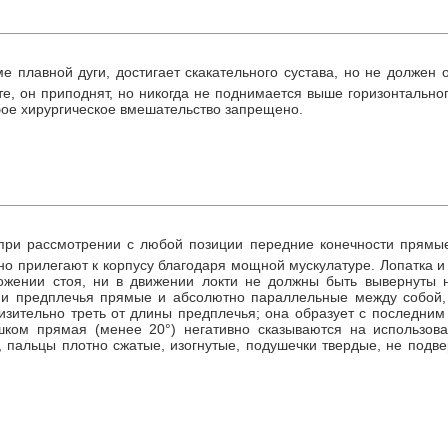
е плавной дуги, достигает скакательного сустава, но не должен
те, он приподнят, но никогда не поднимается выше горизонтальн
бое хирургическое вмешательство запрещено.
при рассмотрении с любой позиции передние конечности прямые
о прилегают к корпусу благодаря мощной мускулатуре. Лопатка и п
ложении стоя, ни в движении локти не должны быть вывернуты 
ии предплечья прямые и абсолютно параллельные между собой,
изительно треть от длины предплечья; она образует с последним
ишком прямая (менее 20°) негативно сказываются на использов
 пальцы плотно сжатые, изогнутые, подушечки твердые, не подве