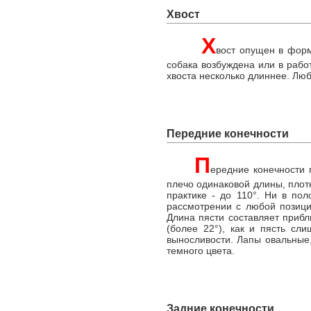
Хвост
Х
вост опущен в форм
собака возбуждена или в рабо
хвоста несколько длиннее. Лю
Передние конечности
П
ередние конечности 
плечо одинаковой длины, плотн
практике - до 110°. Ни в по
рассмотрении с любой позиц
Длина пясти составляет прибл
(более 22°), как и пясть сл
выносливости. Лапы овальные,
темного цвета.
Задние конечности