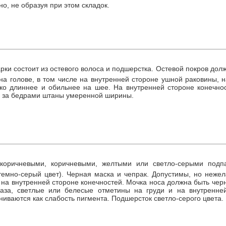
о, не образуя при этом складок.
рки состоит из остевого волоса и подшерстка. Остевой покров долж
а голове, в том числе на внутренней стороне ушной раковины, н
ько длиннее и обильнее на шее. На внутренней стороне конечно
уя за бедрами штаны умеренной ширины.
-коричневыми, коричневыми, желтыми или светло-серыми под
(темно-серый цвет). Черная маска и чепрак. Допустимы, но неж
с на внутренней стороне конечностей. Мочка носа должна быть чер
лаза, светлые или белесые отметины на груди и на внутренней
ниваются как слабость пигмента. Подшерсток светло-серого цвета.