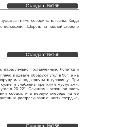
Стандарт №166
 опускаться ниже середины плюсны. Когда
ого положения. Шерсть на нижней стороне
Стандарт №166
, параллельно поставленные. Лопатка и
лечо в идеале образуют угол в 90°, а на
наружу или подвернуты к туловищу. При
 сухие и снабжены крепкими мускулами.
 угол в 20-22°. Слишком наклонная пясть
ании собаки, и в первую очередь на ее
рженные растрескиванию; когти твердые,
Стандарт №166