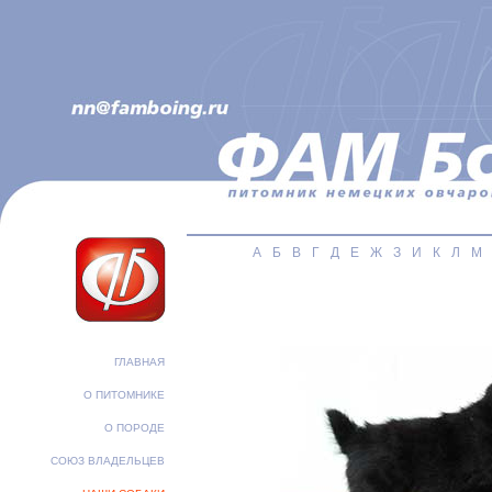
А
Б
В
Г
Д
Е
Ж
З
И
К
Л
М
ГЛАВНАЯ
О ПИТОМНИКЕ
О ПОРОДЕ
СОЮЗ ВЛАДЕЛЬЦЕВ