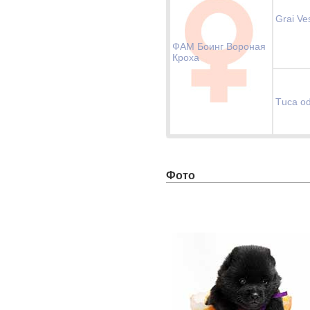
Grai Ves
ФАМ Боинг Вороная
Кроха
Тuca od
Фото