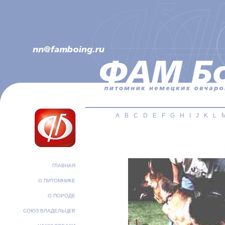
A
B
C
D
E
F
G
H
I
J
K
L
ГЛАВНАЯ
О ПИТОМНИКЕ
О ПОРОДЕ
СОЮЗ ВЛАДЕЛЬЦЕВ