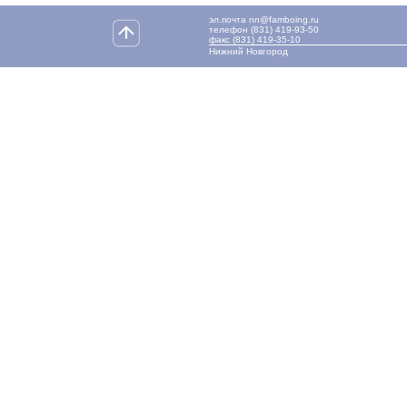
эл.почта nn@famboing.ru
телефон (831) 419-93-50
факс (831) 419-35-10
Нижний Новгород