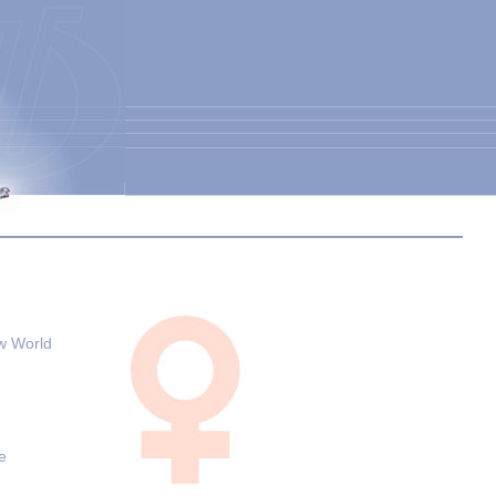
w World
e