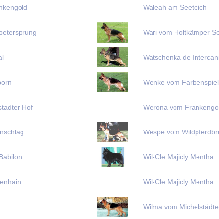
nkengold
Waleah am Seeteich
petersprung
Wari vom Holtkämper S
al
Watschenka de Intercan
born
Wenke vom Farbenspiel
tadter Hof
Werona vom Frankengo
enschlag
Wespe vom Wildpferdbr
Babilon
Wil-Cle Majicly Mentha .
enhain
Wil-Cle Majicly Mentha .
Wilma vom Michelstädte