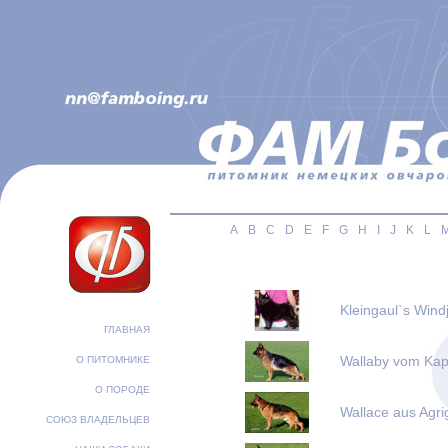
A
B
C
D
E
F
G
H
I
J
K
L
Kleingaul`s Win
ГЛАВНАЯ
Wallaby vom Kap
О ПИТОМНИКЕ
О ПОРОДЕ
Wallace aus Agri
СОЮЗ ВЛАДЕЛЬЦЕВ