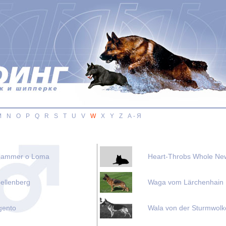
M
N
O
P
Q
R
S
T
U
V
W
X
Y
Z
А - Я
djammer o Loma
Heart-Throbs Whole Ne
ellenberg
Waga vom Lärchenhain
gento
Wala von der Sturmwolk